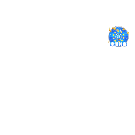
4、整体对比分析
通过对比我们可以看到，尽管梅西和阿尔瓦雷斯处于
不同的发展阶段，但两者之间却存在许多共通点。首
先，他们都具备极高的技术水平，以及良好的比赛智
商，使得他们能够快速适应不同风格的比赛环境。
其次，两位选手所代表的不仅是个人成就，还有整个
国家对足球运动热爱的体现。每当他们在场上发挥
时，都意味着无数观众为之欢呼，为其加油，这种情
感连接无疑增强了他们在国际足坛上的影响力。
最后，从历史视角来看，无论是梅西还是年轻的小
将，他们都是推动阿根廷足球发展的重要力量。而随
着新一代优秀人才不断涌现，可以预见未来将在这个