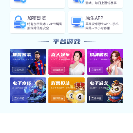
就不仅展示了他的天赋，更体现出他对比赛和训练的
不懈追求。
梅西职业生涯的大部分时间都效力于巴萨，在那里，
他帮助球队夺得多个欧冠冠军，并多次成为赛事最佳
射手。他独特的盘带技术和迅速变化节奏，使得防守
者难以捉摸，这也是他能屡屡破门的重要原因之一。
此外，梅西还创造了一系列个人纪录，如单赛季最多
进球数、连续进球场次等，这些纪录至今无人打破。
他在场上的领导能力和关键时刻把握机会的能力，使
得他成为球队不可或缺的一部分，也是众多年轻小将
心目中的偶像。
3、阿尔瓦雷斯：新星崛起之路