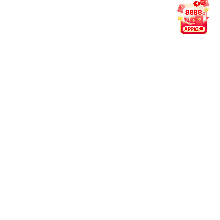
上一篇：
热刺的宿命：即便胜利也难逃失败的…
下一篇：
库里赞追梦在季后赛的重要性关键
相关推荐文章