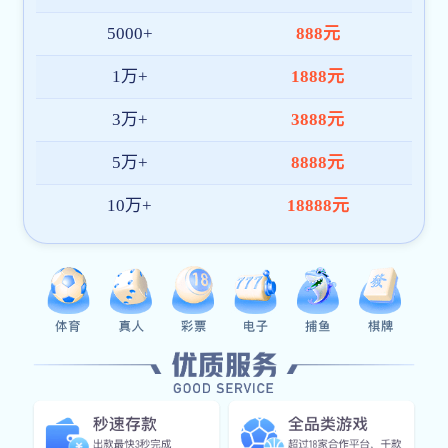
星，阿根廷始终未缺乏顶尖人才。
许多著名阿根廷球员均有过在欧冠中大放异彩的经
历，如巴萨时代的梅西、皇马时期的迪玛利亚等。他
们不仅为各自俱乐部赢得了荣誉，也不断刷新着个人
进球记录，为球队贡献不可磨灭的重要力量。
统计数据显示，截至目前，阿根廷总共有超过30名球
员参与过欧冠比赛，他们中的很多人都取得了显著成
绩。这些数据不仅反映了个人努力，也体现出整个国
家在足球领域深厚的人才储备与培养体系。
2、梅西：荣耀与传奇
梅西，无疑是现代足球史上最伟大的球员之一。他在
欧冠联赛中的表现可谓令人瞩目，总进球数达到129
粒，牢牢占据着所有阿根廷球员之首的位置。这一成