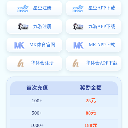
对抗，更是球员个人能力的舞台。阿根廷作为足球强
国，其球员在欧冠历史上留下了浓墨重彩的一笔。梅
西以129球领跑阿根廷球员的进球榜，展现出他无与
伦比的进攻才华；而新星阿尔瓦雷斯则以24球跻身第
五位，显示出其未来的无限可能。本文将从阿根廷球
员在欧冠中的历史表现、梅西的辉煌成就、阿尔瓦雷
斯的崛起以及整体对比分析四个方面进行深入探讨，
以更好地理解阿根廷在欧洲赛场上的影响力。
1、阿根廷球员欧冠历史表现
自1955年创办以来，欧洲冠军联赛成为全球最受关注
的足球赛事之一。在这项赛事中，阿根廷球员凭借出
色的技术和战术意识，在不同年代展现了他们的风
采。从早期的大师如迪斯蒂法诺，到如今的新一代明