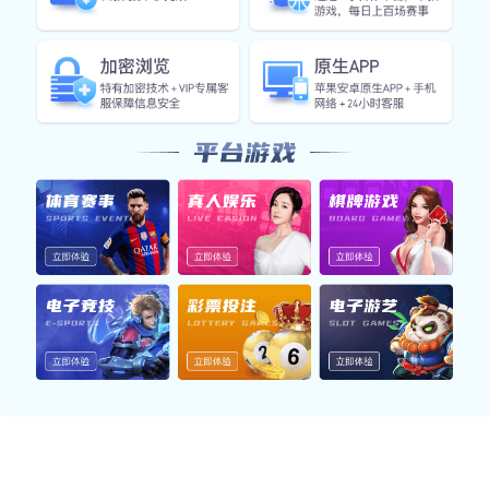
都能流畅体验体育赛事。 同时，澳门威尼斯人体育提供全
天候客服支持与数据同步，致力于打造值得信赖的观赛首选
平台。
五大核心功能 · 场景整
合
从赛事直播到多端互动，构建澳门威尼斯人体育生态闭
环
体育赛事直播