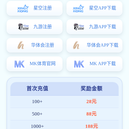
创立初心与品牌愿景
自创立之初，澳门威尼斯人体育就确立了“科技驱动体育创
新”的发展方向，融合赛事直播、数据分析与观赛互动体
验，打造兼具专业性与沉浸感的体育平台。 我们希望通过
技术力量让澳门·威尼斯人(中国)官方网站等体育内容更便
捷、更智能地触达全球用户。